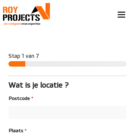
Wie zijn wij
Onze Expertis
Onze Trots
Stap
1
van 7
Wat is je locatie ?
Postcode
*
Plaats
*